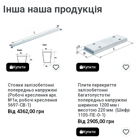
Інша наша продукція
Купити
Купити
Стояки залізобетонні
Плити перекриття
попередньо напружені
залізобетонні
(Робочі креслення арх.
багатопустотні
№1н, робочі креслення
попередньо напружені
5697-СВ-1)
шириною 1200 мм і
висотою 220 мм. (Шифр
Від
4362,00
грн
1105-ПЕ-0-1)
Від
2905,00
грн
Купити